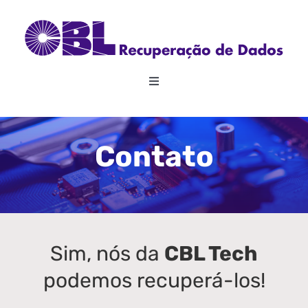
Skip
to
content
Toggle
Navigation
Home
Contato
Sobre
Recuperação de Dados
RAID
Sim, nós da
CBL Tech
podemos recuperá-los!
Outros Serviços