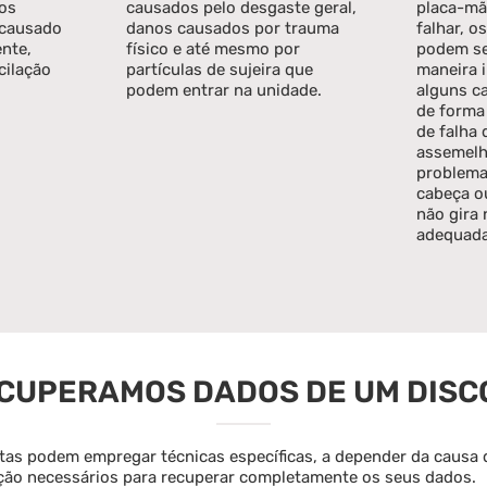
 os
causados pelo desgaste geral,
placa-mã
 causado
danos causados ​​por trauma
falhar, o
nte,
físico e até mesmo por
podem se
cilação
partículas de sujeira que
maneira i
podem entrar na unidade.
alguns c
de forma
de falha
assemelh
problema
cabeça o
não gira 
adequada
CUPERAMOS DADOS DE UM DISCO
stas podem empregar técnicas específicas, a depender da causa 
ção necessários para recuperar completamente os seus dados.