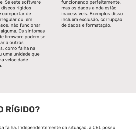
e. Se este software
funcionando perfeitamente,
s discos rígidos
mas os dados ainda estão
 comportar de
inacessíveis. Exemplos disso
rregular ou, em
incluem exclusão, corrupção
asos, não funcionar
de dados e formatação.
 alguma. Os sintomas
 de firmware podem se
ar a outros
s, como falha na
u uma unidade que
na velocidade
.
 RÍGIDO?
da falha. Independentemente da situação, a CBL possui