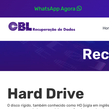
Skip
to
WhatsApp Agora
content
Ho
Rec
Hard Drive
O disco rígido, também conhecido como HD (sigla em inglês