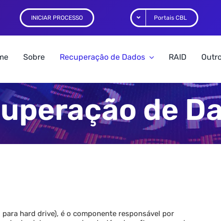
INICIAR PROCESSO
Portais CBL
me
Sobre
Recuperação de Dados
RAID
Outro
uperação de D
 para hard drive), é o componente responsável por