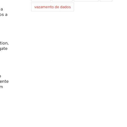
vazamento de dados
 a
os a
tion,
gate
o
mente
um