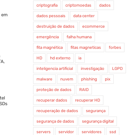
criptografia
criptomoedas
dados
s em
dados pessoais
data center
destruição de dados
ecommerce
emergência
falha humana
fita magnética
fitas magneticas
forbes
m
HD
hd externo
ia
TA,
inteligencia artificial
investigação
LGPD
malware
nuvem
phishing
pix
proteção de dados
RAID
tel
recuperar dados
recuperar HD
SSDs
recuperação de dados
segurança
segurança de dados
segurança digital
servers
servidor
servidores
ssd