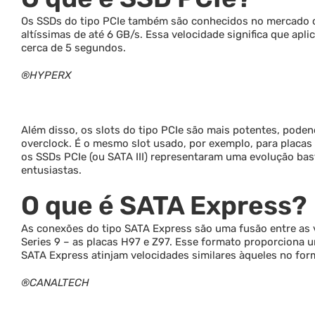
Os SSDs do tipo PCIe também são conhecidos no mercado co
altíssimas de até 6 GB/s. Essa velocidade significa que apl
cerca de 5 segundos.
®HYPERX
Além disso, os slots do tipo PCIe são mais potentes, pod
overclock. É o mesmo slot usado, por exemplo, para placa
os SSDs PCIe (ou SATA III) representaram uma evolução bas
entusiastas.
O que é SATA Express?
As conexões do tipo SATA Express são uma fusão entre as v
Series 9 – as placas H97 e Z97. Esse formato proporciona 
SATA Express atinjam velocidades similares àqueles no for
®CANALTECH