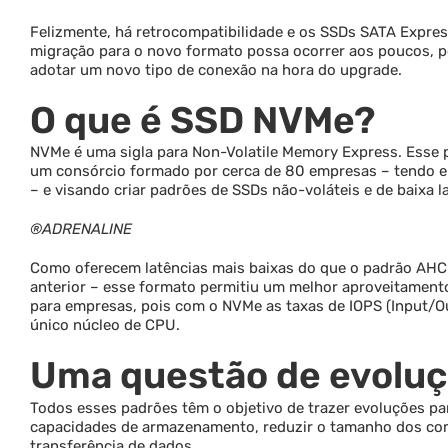
Felizmente, há retrocompatibilidade e os SSDs SATA Expres
migração para o novo formato possa ocorrer aos poucos, p
adotar um novo tipo de conexão na hora do upgrade.
O que é SSD NVMe?
NVMe é uma sigla para Non-Volatile Memory Express. Esse p
um consórcio formado por cerca de 80 empresas – tendo en
– e visando criar padrões de SSDs não-voláteis e de baixa l
®ADRENALINE
Como oferecem latências mais baixas do que o padrão AHC
anterior – esse formato permitiu um melhor aproveitament
para empresas, pois com o NVMe as taxas de IOPS (Input/O
único núcleo de CPU.
Uma questão de evolu
Todos esses padrões têm o objetivo de trazer evoluções pa
capacidades de armazenamento, reduzir o tamanho dos comp
transferência de dados.