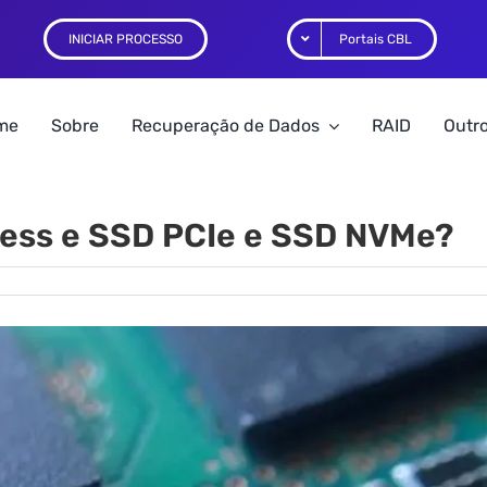
INICIAR PROCESSO
Portais CBL
me
Sobre
Recuperação de Dados
RAID
Outro
ress e SSD PCIe e SSD NVMe?