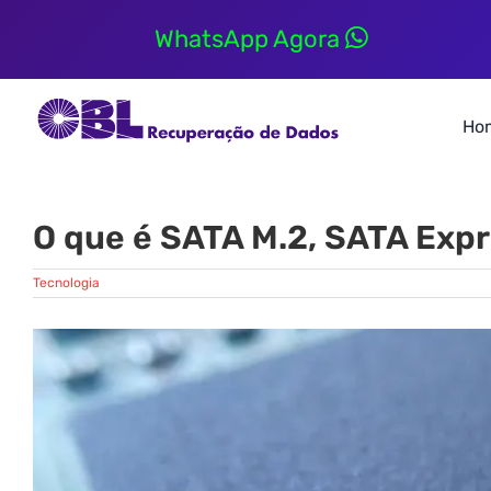
Skip
to
WhatsApp Agora
content
Ho
O que é SATA M.2, SATA Exp
Tecnologia
View
Larger
Image