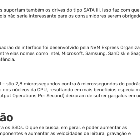
s suportam também os drives do tipo SATA III. Isso faz com que
ois não seria interessante para os consumidores serem obrigad
adrão de interface foi desenvolvido pela NVM Express Organiza
tre elas nomes como Intel, Microsoft, Samsung, SanDisk e Sea
atência.
I – são 2,8 microssegundos contra 6 microssegundos do padrã
o dos núcleos da CPU, resultando em mais benefícios especial
utput Operations Per Second) deixaram de sofrer gargalos em 
ção
ra os SSDs. O que se busca, em geral, é poder aumentar as
onentes e aumentar as velocidades de leitura, gravação e