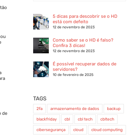
 tão
5 dicas para descobrir se o HD
está com defeito
12 de novembro de 2023
 ou
Como saber se o HD é falso?
e
Confira 3 dicas!
12 de novembro de 2023
É possível recuperar dados de
servidores?
a
10 de fevereiro de 2025
ara
TAGS
2fa
armazenamento de dados
backup
e de
blackfriday
cbl
cbl tech
cbltech
cibersegurança
cloud
cloud computing