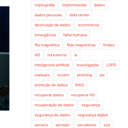
criptografia
criptomoedas
dados
dados pessoais
data center
destruição de dados
ecommerce
emergência
falha humana
fita magnética
fitas magneticas
forbes
HD
hd externo
ia
inteligencia artificial
investigação
LGPD
malware
nuvem
phishing
pix
proteção de dados
RAID
recuperar dados
recuperar HD
recuperação de dados
segurança
segurança de dados
segurança digital
servers
servidor
servidores
ssd