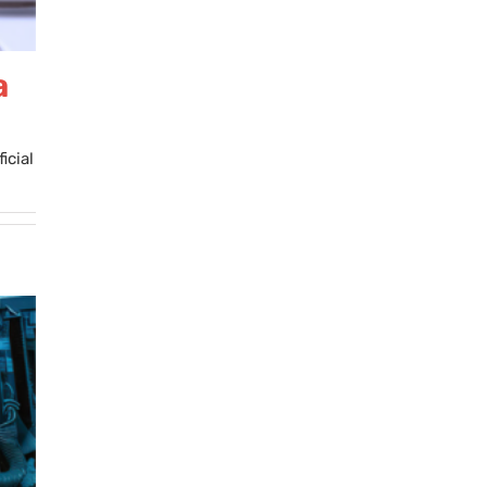
a
icial