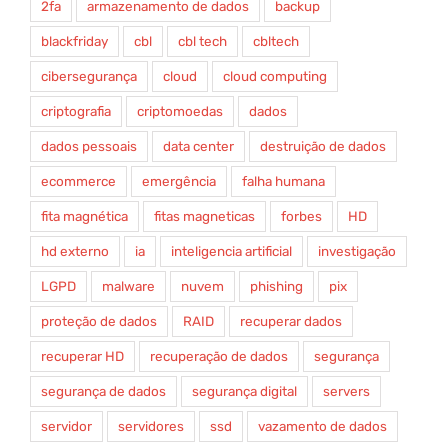
2fa
armazenamento de dados
backup
blackfriday
cbl
cbl tech
cbltech
cibersegurança
cloud
cloud computing
criptografia
criptomoedas
dados
dados pessoais
data center
destruição de dados
ecommerce
emergência
falha humana
fita magnética
fitas magneticas
forbes
HD
hd externo
ia
inteligencia artificial
investigação
LGPD
malware
nuvem
phishing
pix
proteção de dados
RAID
recuperar dados
recuperar HD
recuperação de dados
segurança
segurança de dados
segurança digital
servers
servidor
servidores
ssd
vazamento de dados