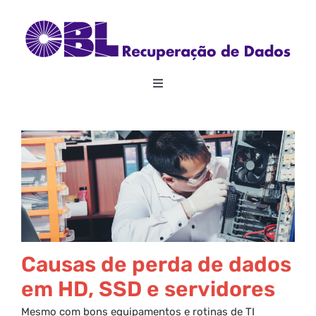
Skip
to
content
Toggle
Navigation
Home
Sobre
Recuperação de Dados
RAID
Causas de perda de dados
em HD, SSD e servidores
Outros Serviços
Mesmo com bons equipamentos e rotinas de TI