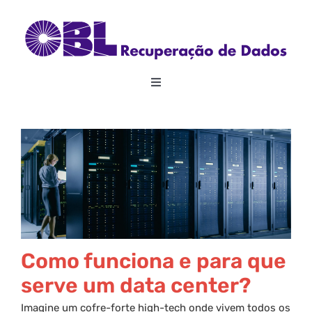
Skip
to
content
Toggle
Navigation
Home
Sobre
Recuperação de Dados
RAID
Como funciona e para que
serve um data center?
Outros Serviços
Imagine um cofre-forte high-tech onde vivem todos os