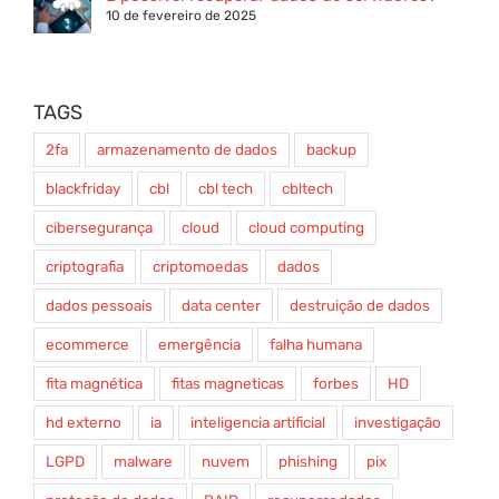
10 de fevereiro de 2025
TAGS
2fa
armazenamento de dados
backup
blackfriday
cbl
cbl tech
cbltech
cibersegurança
cloud
cloud computing
criptografia
criptomoedas
dados
dados pessoais
data center
destruição de dados
ecommerce
emergência
falha humana
fita magnética
fitas magneticas
forbes
HD
hd externo
ia
inteligencia artificial
investigação
LGPD
malware
nuvem
phishing
pix