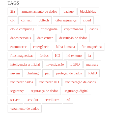
TAGS
2fa
armazenamento de dados
backup
blackfriday
cbl
cbl tech
cbltech
cibersegurança
cloud
cloud computing
criptografia
criptomoedas
dados
dados pessoais
data center
destruição de dados
ecommerce
emergência
falha humana
fita magnética
fitas magneticas
forbes
HD
hd externo
ia
inteligencia artificial
investigação
LGPD
malware
nuvem
phishing
pix
proteção de dados
RAID
recuperar dados
recuperar HD
recuperação de dados
segurança
segurança de dados
segurança digital
servers
servidor
servidores
ssd
vazamento de dados