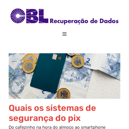
Skip
to
content
Toggle
Navigation
Home
Sobre
Recuperação de Dados
RAID
Quais os sistemas de
segurança do pix
Outros Serviços
Do cafezinho na hora do almoço ao smartphone