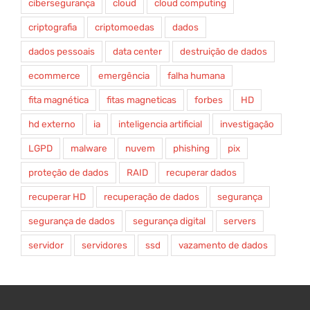
cibersegurança
cloud
cloud computing
criptografia
criptomoedas
dados
dados pessoais
data center
destruição de dados
ecommerce
emergência
falha humana
fita magnética
fitas magneticas
forbes
HD
hd externo
ia
inteligencia artificial
investigação
LGPD
malware
nuvem
phishing
pix
proteção de dados
RAID
recuperar dados
recuperar HD
recuperação de dados
segurança
segurança de dados
segurança digital
servers
servidor
servidores
ssd
vazamento de dados