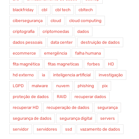
blackfriday
cbl
cbl tech
cbltech
cibersegurança
cloud
cloud computing
criptografia
criptomoedas
dados
dados pessoais
data center
destruição de dados
ecommerce
emergência
falha humana
fita magnética
fitas magneticas
forbes
HD
hd externo
ia
inteligencia artificial
investigação
LGPD
malware
nuvem
phishing
pix
proteção de dados
RAID
recuperar dados
recuperar HD
recuperação de dados
segurança
segurança de dados
segurança digital
servers
servidor
servidores
ssd
vazamento de dados