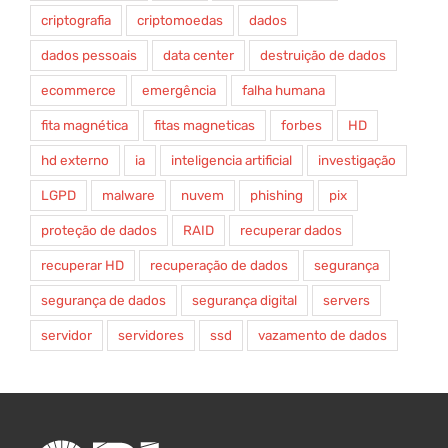
criptografia
criptomoedas
dados
dados pessoais
data center
destruição de dados
ecommerce
emergência
falha humana
fita magnética
fitas magneticas
forbes
HD
hd externo
ia
inteligencia artificial
investigação
LGPD
malware
nuvem
phishing
pix
proteção de dados
RAID
recuperar dados
recuperar HD
recuperação de dados
segurança
segurança de dados
segurança digital
servers
servidor
servidores
ssd
vazamento de dados