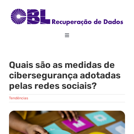
Skip
to
content
Toggle
Navigation
Home
Quais são as medidas de
Sobre
cibersegurança adotadas
pelas redes sociais?
Recuperação de Dados
Tendências
RAID
View
Larger
Image
Outros Serviços