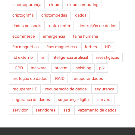
cibersegurança
cloud
cloud computing
criptografia
criptomoedas
dados
dados pessoais
data center
destruição de dados
ecommerce
emergência
falha humana
fita magnética
fitas magneticas
forbes
HD
hd externo
ia
inteligencia artificial
investigação
LGPD
malware
nuvem
phishing
pix
proteção de dados
RAID
recuperar dados
recuperar HD
recuperação de dados
segurança
segurança de dados
segurança digital
servers
servidor
servidores
ssd
vazamento de dados