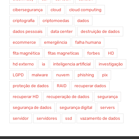
cibersegurança
cloud
cloud computing
criptografia
criptomoedas
dados
dados pessoais
data center
destruição de dados
ecommerce
emergência
falha humana
fita magnética
fitas magneticas
forbes
HD
hd externo
ia
inteligencia artificial
investigação
LGPD
malware
nuvem
phishing
pix
proteção de dados
RAID
recuperar dados
recuperar HD
recuperação de dados
segurança
segurança de dados
segurança digital
servers
servidor
servidores
ssd
vazamento de dados