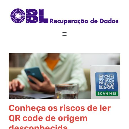
Skip
to
content
Toggle
Navigation
Home
Sobre
Recuperação de Dados
RAID
Conheça os riscos de ler
QR code de origem
Outros Serviços
desconhecida