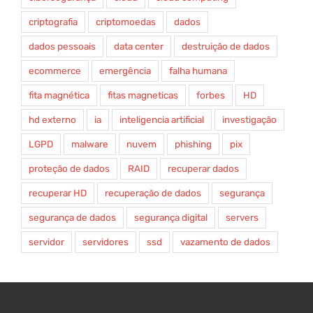
criptografia
criptomoedas
dados
dados pessoais
data center
destruição de dados
ecommerce
emergência
falha humana
fita magnética
fitas magneticas
forbes
HD
hd externo
ia
inteligencia artificial
investigação
LGPD
malware
nuvem
phishing
pix
proteção de dados
RAID
recuperar dados
recuperar HD
recuperação de dados
segurança
segurança de dados
segurança digital
servers
servidor
servidores
ssd
vazamento de dados