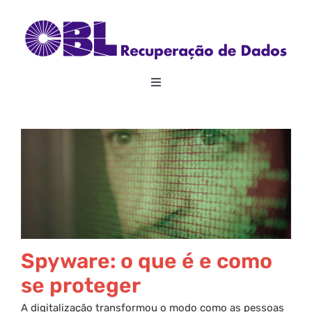
Skip
to
content
Toggle
Navigation
Home
Sobre
Recuperação de Dados
RAID
Spyware: o que é e como
se proteger
Outros Serviços
A digitalização transformou o modo como as pessoas