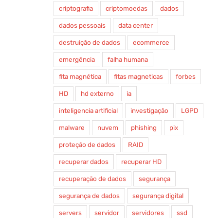
criptografia
criptomoedas
dados
dados pessoais
data center
destruição de dados
ecommerce
emergência
falha humana
fita magnética
fitas magneticas
forbes
HD
hd externo
ia
inteligencia artificial
investigação
LGPD
malware
nuvem
phishing
pix
proteção de dados
RAID
recuperar dados
recuperar HD
recuperação de dados
segurança
segurança de dados
segurança digital
servers
servidor
servidores
ssd