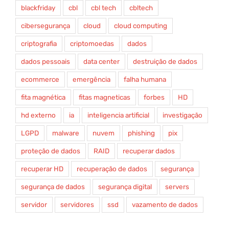
blackfriday
cbl
cbl tech
cbltech
cibersegurança
cloud
cloud computing
criptografia
criptomoedas
dados
dados pessoais
data center
destruição de dados
ecommerce
emergência
falha humana
fita magnética
fitas magneticas
forbes
HD
hd externo
ia
inteligencia artificial
investigação
LGPD
malware
nuvem
phishing
pix
proteção de dados
RAID
recuperar dados
recuperar HD
recuperação de dados
segurança
segurança de dados
segurança digital
servers
servidor
servidores
ssd
vazamento de dados