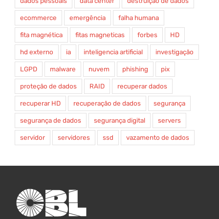
dados pessoais
data center
destruição de dados
ecommerce
emergência
falha humana
fita magnética
fitas magneticas
forbes
HD
hd externo
ia
inteligencia artificial
investigação
LGPD
malware
nuvem
phishing
pix
proteção de dados
RAID
recuperar dados
recuperar HD
recuperação de dados
segurança
segurança de dados
segurança digital
servers
servidor
servidores
ssd
vazamento de dados