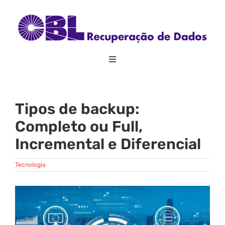
Skip
to
content
Toggle
Navigation
Home
Tipos de backup:
Sobre
Completo ou Full,
Incremental e Diferencial
Recuperação de Dados
Tecnologia
RAID
View
Larger
Image
Outros Serviços