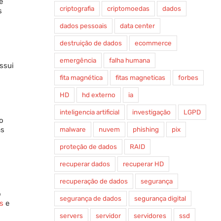
e
criptografia
criptomoedas
dados
s
dados pessoais
data center
destruição de dados
ecommerce
emergência
falha humana
ssui
fita magnética
fitas magneticas
forbes
HD
hd externo
ia
inteligencia artificial
investigação
LGPD
 o
as
malware
nuvem
phishing
pix
proteção de dados
RAID
recuperar dados
recuperar HD
recuperação de dados
segurança
o
segurança de dados
segurança digital
us
e
servers
servidor
servidores
ssd