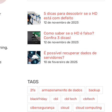
5 dicas para descobrir se o HD
r
está com defeito
12 de novembro de 2023
Como saber se o HD é falso?
Confira 3 dicas!
12 de novembro de 2023
hing.
É possível recuperar dados de
servidores?
e
10 de fevereiro de 2025
TAGS
2fa
armazenamento de dados
backup
blackfriday
cbl
cbl tech
cbltech
cibersegurança
cloud
cloud computing