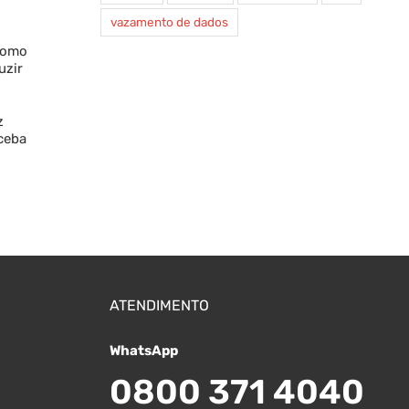
vazamento de dados
 como
uzir
z
eceba
ATENDIMENTO
WhatsApp
0800 371 4040