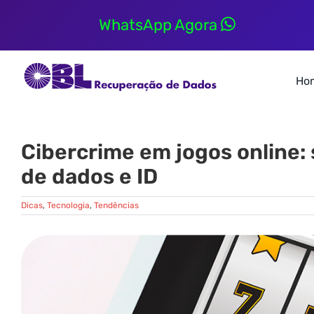
Skip
to
WhatsApp Agora
content
Ho
Cibercrime em jogos online:
de dados e ID
Dicas
,
Tecnologia
,
Tendências
View
Larger
Image