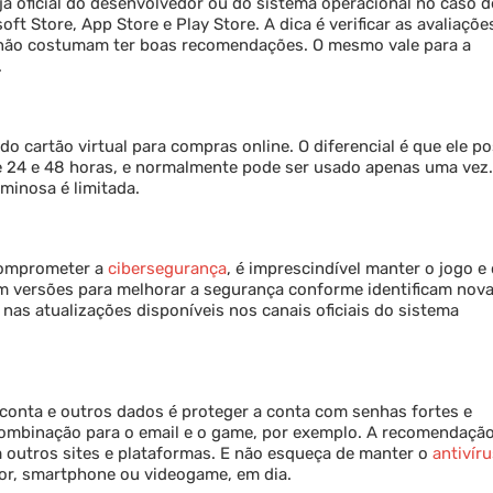
a oficial do desenvolvedor ou do sistema operacional no caso d
 Store, App Store e Play Store. A dica é verificar as avaliaçõe
os não costumam ter boas recomendações. O mesmo vale para a
.
o cartão virtual para compras online. O diferencial é que ele po
re 24 e 48 horas, e normalmente pode ser usado apenas uma vez.
minosa é limitada.
 comprometer a
cibersegurança
, é imprescindível manter o jogo e
am versões para melhorar a segurança conforme identificam nov
nas atualizações disponíveis nos canais oficiais do sistema
 conta e outros dados é proteger a conta com senhas fortes e
 combinação para o email e o game, por exemplo. A recomendaçã
em outros sites e plataformas. E não esqueça de manter o
antivír
or, smartphone ou videogame, em dia.