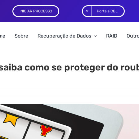
INICIAR PROCESSO
Portais CBL
me
Sobre
Recuperação de Dados
RAID
Outro
 saiba como se proteger do rou